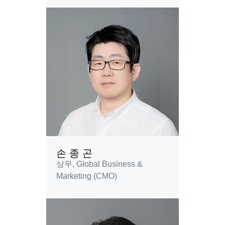
손 종 곤
상무, Global Business &
Marketing (CMO)