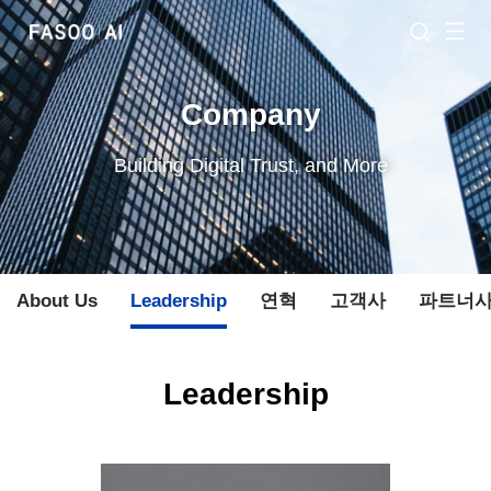
Company
Building Digital Trust, and More
About Us
Leadership
연혁
고객사
파트너
Leadership