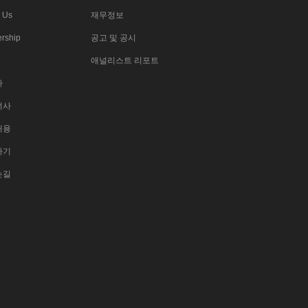
 Us
재무정보
rship
공고 및 공시
애널리스트 리포트
사
너사
채용
하기
는길