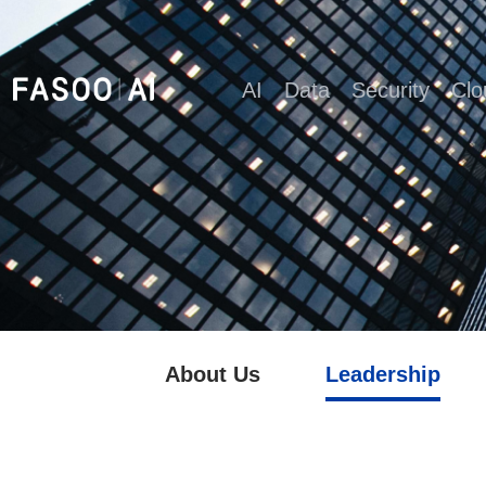
AI
Data
Security
Clo
About Us
Leadership