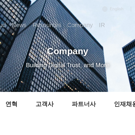
English
ud
News
Resources
Company
IR
Company
Building Digital Trust, and More
연혁
고객사
파트너사
인재채