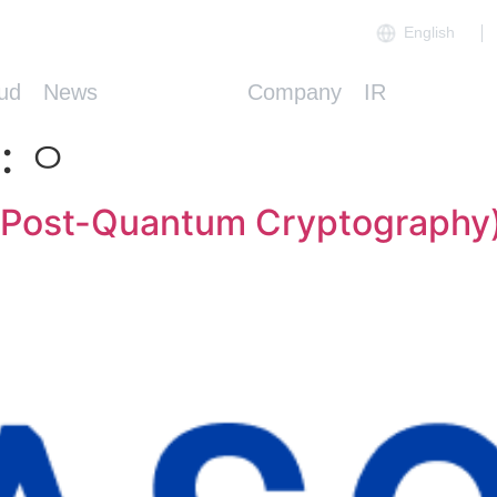
English
ud
News
Resources
Company
IR
y:
ㅇ
st-Quantum Cryptography