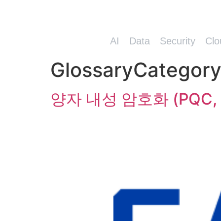
AI
Data
Security
Clo
GlossaryCategor
양자 내성 암호화 (PQC, Po