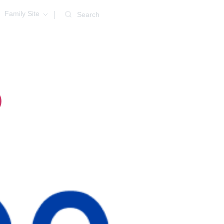
Family Site
Search
)