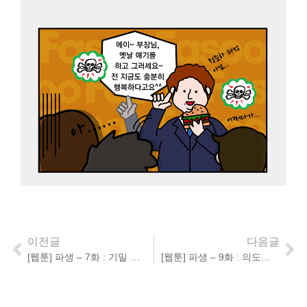
이전글
다음글
[웹툰] 파생 – 7화 : 기밀 문서의 정체
[웹툰] 파생 – 9화 : 의도치 않게 납량특집