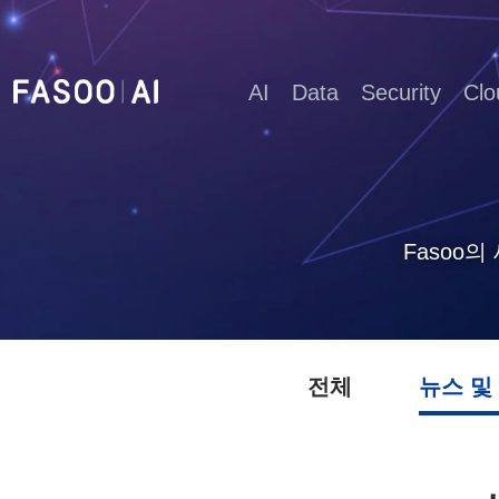
AI
Data
Security
Clo
Fasoo
전체
뉴스 및