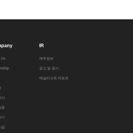
pany
IR
 Us
재무정보
rship
공고 및 공시
애널리스트 리포트
사
너사
채용
하기
는길