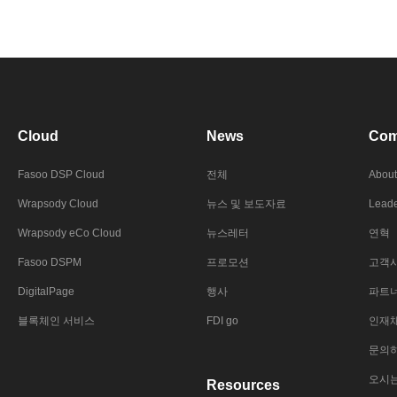
Cloud
News
Com
Fasoo DSP Cloud
전체
About
Wrapsody Cloud
뉴스 및 보도자료
Leade
Wrapsody eCo Cloud
뉴스레터
연혁
Fasoo DSPM
프로모션
고객
DigitalPage
행사
파트
블록체인 서비스
FDI go
인재
문의
오시
Resources