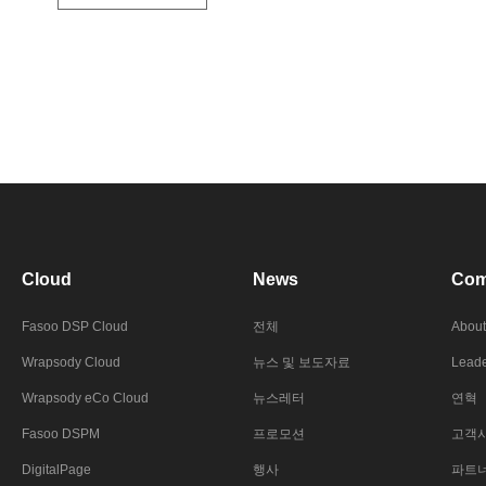
Cloud
News
Com
Fasoo DSP Cloud
전체
About
Wrapsody Cloud
뉴스 및 보도자료
Leade
Wrapsody eCo Cloud
뉴스레터
연혁
Fasoo DSPM
프로모션
고객
DigitalPage
행사
파트