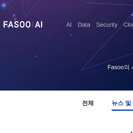
AI
Data
Security
Clo
Fasoo
전체
뉴스 및