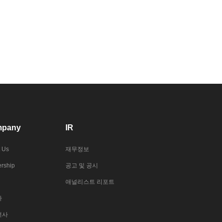
pany
IR
 Us
재무정보
rship
공고 및 공시
애널리스트 리포트
사
너사