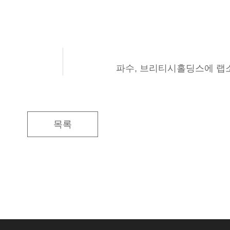
파수, 브리티시홀딩스에 랩
목록