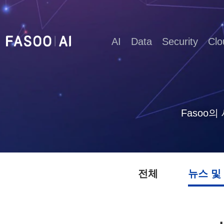
AI
Data
Security
Clo
Fasoo
전체
뉴스 및