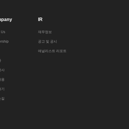
pany
IR
 Us
재무정보
rship
공고 및 공시
애널리스트 리포트
사
너사
채용
하기
는길