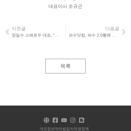
대표이사 조규곤
이전글
다음글
장일수 스패로우 대표, “시큐어코딩 국내 1위, 해외에서도 이어갈 것”
파수닷컴, 파수 2.0통해 비전 2025 달성할 것
목록
개인정보처리방침
저작권정책