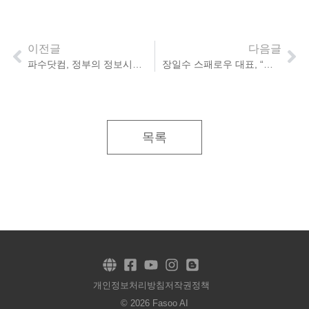
이전글
다음글
파수닷컴, 정부의 정보시스템 확대에 보안사업기회 넓어져
장일수 스패로우 대표, “시큐어코딩 국내 1위, 해외에서도 이어갈 것”
목록
개인정보처리방침
저작권정책
© 2026 Fasoo AI