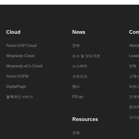
Cloud
News
Com
Fasoo DSP Cloud
전체
About
Wrapsody Cloud
뉴스 및 보도자료
Leade
Wrapsody eCo Cloud
뉴스레터
연혁
Fasoo DSPM
프로모션
고객
DigitalPage
행사
파트
블록체인 서비스
FDI go
인재
문의
오시
Resources
전체