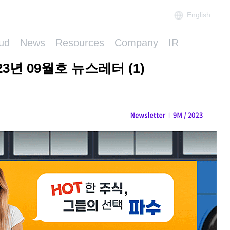
English
ud
News
Resources
Company
IR
23년 09월호 뉴스레터 (1)