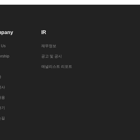
pany
IR
 Us
재무정보
rship
공고 및 공시
애널리스트 리포트
사
너사
채용
하기
는길