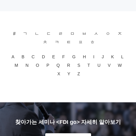
#
ㄱ
ㄴ
ㄷ
ㄹ
ㅁ
ㅂ
ㅅ
ㅇ
ㅈ
ㅊ
ㅋ
ㅌ
ㅍ
ㅎ
A
B
C
D
E
F
G
H
I
J
K
L
M
N
O
P
Q
R
S
T
U
V
W
X
Y
Z
찾아가는 세미나 <FDI go> 자세히 알아보기