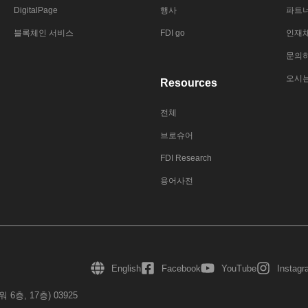
DigitalPage
행사
파트
블록체인 서비스
FDI go
인재
문의
오시
Resources
전체
브로슈어
FDI Research
용어사전
English
Facebook
YouTube
Instag
층, 17층) 03925