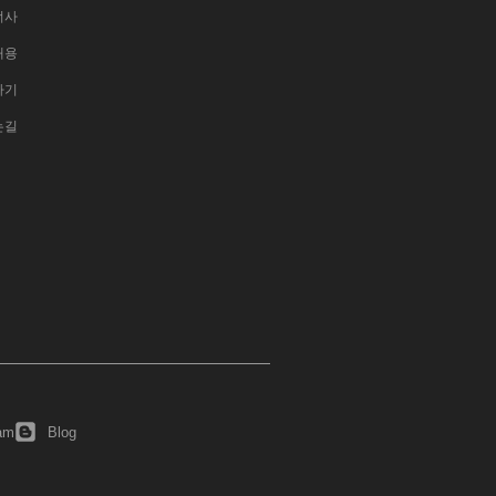
너사
채용
하기
는길
ram
Blog