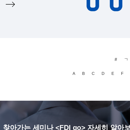
#
ㄱ
A
B
C
D
E
F
찾아가는 세미나 <FDI go> 자세히 알아