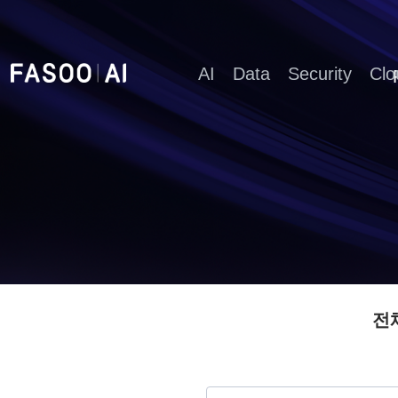
AI
Data
Security
Clo
전