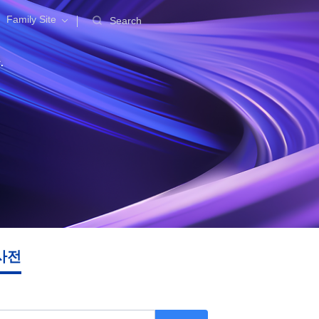
Family Site
Search
.
사전