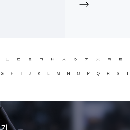
ㄴ
ㄷ
ㄹ
ㅁ
ㅂ
ㅅ
ㅇ
ㅈ
ㅊ
ㅋ
ㅌ
G
H
I
J
K
L
M
N
O
P
Q
R
S
T
보기