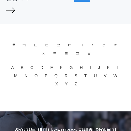
#
ㄱ
ㄴ
ㄷ
ㄹ
ㅁ
ㅂ
ㅅ
ㅇ
ㅈ
ㅊ
ㅋ
ㅌ
ㅍ
ㅎ
A
B
C
D
E
F
G
H
I
J
K
L
M
N
O
P
Q
R
S
T
U
V
W
X
Y
Z
찾아가는 세미나 <FDI go> 자세히 알아보기