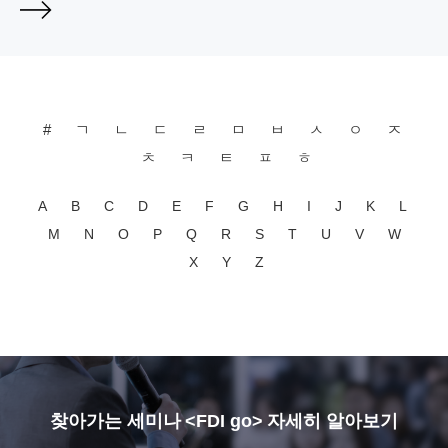
#
ㄱ
ㄴ
ㄷ
ㄹ
ㅁ
ㅂ
ㅅ
ㅇ
ㅈ
ㅊ
ㅋ
ㅌ
ㅍ
ㅎ
A
B
C
D
E
F
G
H
I
J
K
L
M
N
O
P
Q
R
S
T
U
V
W
X
Y
Z
찾아가는 세미나 <FDI go> 자세히 알아보기