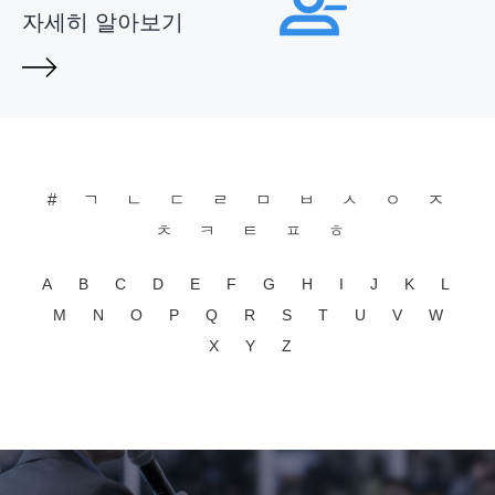
자세히 알아보기
#
ㄱ
ㄴ
ㄷ
ㄹ
ㅁ
ㅂ
ㅅ
ㅇ
ㅈ
ㅊ
ㅋ
ㅌ
ㅍ
ㅎ
A
B
C
D
E
F
G
H
I
J
K
L
M
N
O
P
Q
R
S
T
U
V
W
X
Y
Z