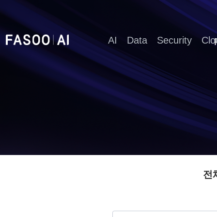
AI
Data
Security
Clo
전