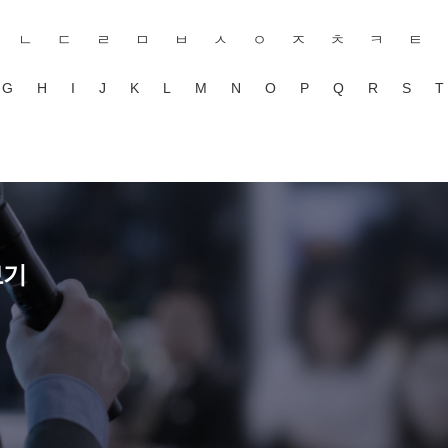
ㄴ
ㄷ
ㄹ
ㅁ
ㅂ
ㅅ
ㅇ
ㅈ
ㅊ
ㅋ
ㅌ
G
H
I
J
K
L
M
N
O
P
Q
R
S
T
보기