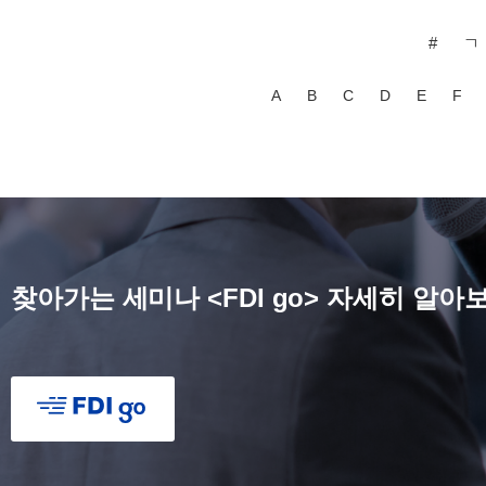
#
ㄱ
A
B
C
D
E
F
찾아가는 세미나 <FDI go> 자세히 알아