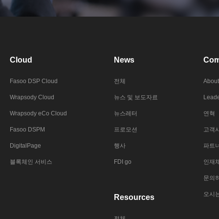
Cloud
News
Com
Fasoo DSP Cloud
전체
About
Wrapsody Cloud
뉴스 및 보도자료
Leade
Wrapsody eCo Cloud
뉴스레터
연혁
Fasoo DSPM
프로모션
고객
DigitalPage
행사
파트
블록체인 서비스
FDI go
인재
문의
오시
Resources
전체