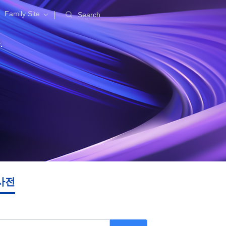
Family Site
Search
.
사전