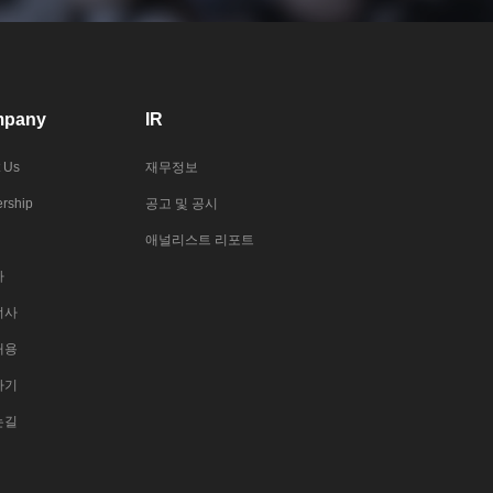
pany
IR
 Us
재무정보
rship
공고 및 공시
애널리스트 리포트
사
너사
채용
하기
는길