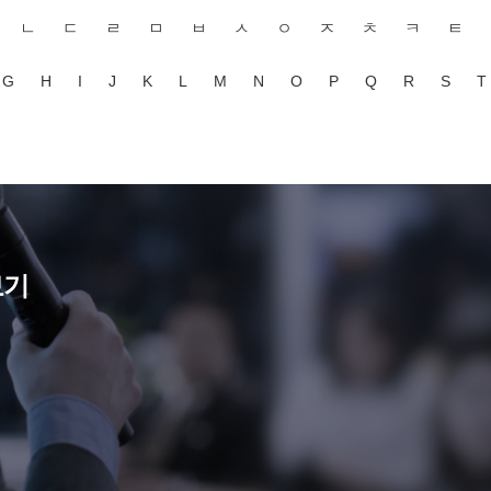
ㄴ
ㄷ
ㄹ
ㅁ
ㅂ
ㅅ
ㅇ
ㅈ
ㅊ
ㅋ
ㅌ
G
H
I
J
K
L
M
N
O
P
Q
R
S
T
보기