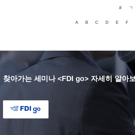
#
ㄱ
A
B
C
D
E
F
찾아가는 세미나 <FDI go> 자세히 알아