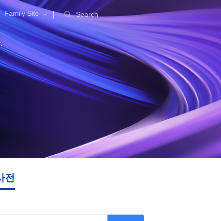
Family Site
Search
.
사전