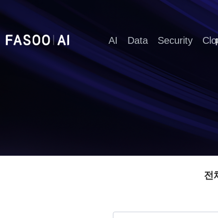
AI
Data
Security
Clo
전