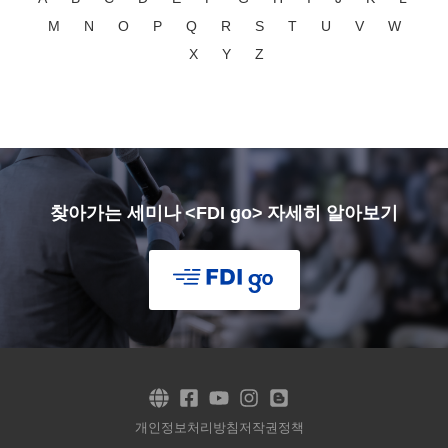
M
N
O
P
Q
R
S
T
U
V
W
X
Y
Z
찾아가는 세미나 <FDI go> 자세히 알아보기
개인정보처리방침
저작권정책