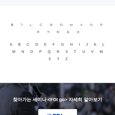
#
ㄱ
ㄴ
ㄷ
ㄹ
ㅁ
ㅂ
ㅅ
ㅇ
ㅈ
ㅊ
ㅋ
ㅌ
ㅍ
ㅎ
A
B
C
D
E
F
G
H
I
J
K
L
M
N
O
P
Q
R
S
T
U
V
W
X
Y
Z
찾아가는 세미나 <FDI go> 자세히 알아보기