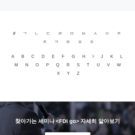
#
ㄱ
ㄴ
ㄷ
ㄹ
ㅁ
ㅂ
ㅅ
ㅇ
ㅈ
ㅊ
ㅋ
ㅌ
ㅍ
ㅎ
A
B
C
D
E
F
G
H
I
J
K
L
M
N
O
P
Q
R
S
T
U
V
W
X
Y
Z
찾아가는 세미나 <FDI go> 자세히 알아보기