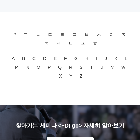
#
ㄱ
ㄴ
ㄷ
ㄹ
ㅁ
ㅂ
ㅅ
ㅇ
ㅈ
ㅊ
ㅋ
ㅌ
ㅍ
ㅎ
A
B
C
D
E
F
G
H
I
J
K
L
M
N
O
P
Q
R
S
T
U
V
W
X
Y
Z
찾아가는 세미나 <FDI go> 자세히 알아보기