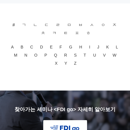
#
ㄱ
ㄴ
ㄷ
ㄹ
ㅁ
ㅂ
ㅅ
ㅇ
ㅈ
ㅊ
ㅋ
ㅌ
ㅍ
ㅎ
A
B
C
D
E
F
G
H
I
J
K
L
M
N
O
P
Q
R
S
T
U
V
W
X
Y
Z
찾아가는 세미나 <FDI go> 자세히 알아보기