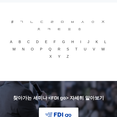
#
ㄱ
ㄴ
ㄷ
ㄹ
ㅁ
ㅂ
ㅅ
ㅇ
ㅈ
ㅊ
ㅋ
ㅌ
ㅍ
ㅎ
A
B
C
D
E
F
G
H
I
J
K
L
M
N
O
P
Q
R
S
T
U
V
W
X
Y
Z
찾아가는 세미나 <FDI go> 자세히 알아보기