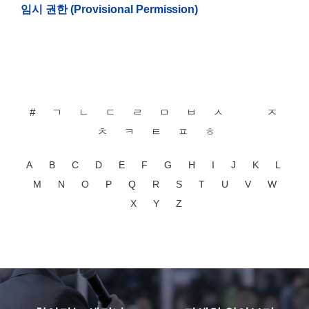
임시 권한 (Provisional Permission)
#
ㄱ
ㄴ
ㄷ
ㄹ
ㅁ
ㅂ
ㅅ
ㅇ
ㅈ
ㅊ
ㅋ
ㅌ
ㅍ
ㅎ
A
B
C
D
E
F
G
H
I
J
K
L
M
N
O
P
Q
R
S
T
U
V
W
X
Y
Z