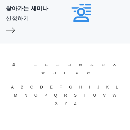
찾아가는 세미나
신청하기
#
ㄱ
ㄴ
ㄷ
ㄹ
ㅁ
ㅂ
ㅅ
ㅇ
ㅈ
ㅊ
ㅋ
ㅌ
ㅍ
ㅎ
A
B
C
D
E
F
G
H
I
J
K
L
M
N
O
P
Q
R
S
T
U
V
W
X
Y
Z