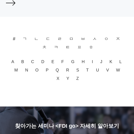
#
ㄱ
ㄴ
ㄷ
ㄹ
ㅁ
ㅂ
ㅅ
ㅇ
ㅈ
ㅊ
ㅋ
ㅌ
ㅍ
ㅎ
A
B
C
D
E
F
G
H
I
J
K
L
M
N
O
P
Q
R
S
T
U
V
W
X
Y
Z
찾아가는 세미나 <FDI go> 자세히 알아보기