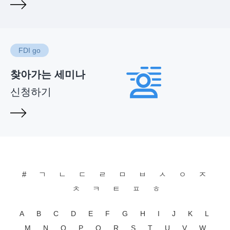
FDI go
찾아가는 세미나
신청하기
#
ㄱ
ㄴ
ㄷ
ㄹ
ㅁ
ㅂ
ㅅ
ㅇ
ㅈ
ㅊ
ㅋ
ㅌ
ㅍ
ㅎ
A
B
C
D
E
F
G
H
I
J
K
L
M
N
O
P
Q
R
S
T
U
V
W