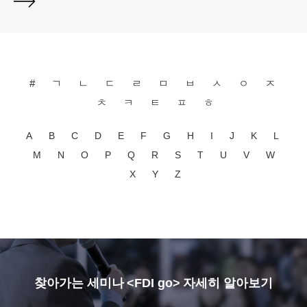
#
ㄱ
ㄴ
ㄷ
ㄹ
ㅁ
ㅂ
ㅅ
ㅇ
ㅈ
ㅊ
ㅋ
ㅌ
ㅍ
ㅎ
A
B
C
D
E
F
G
H
I
J
K
L
M
N
O
P
Q
R
S
T
U
V
W
X
Y
Z
찾아가는 세미나 <FDI go> 자세히 알아보기