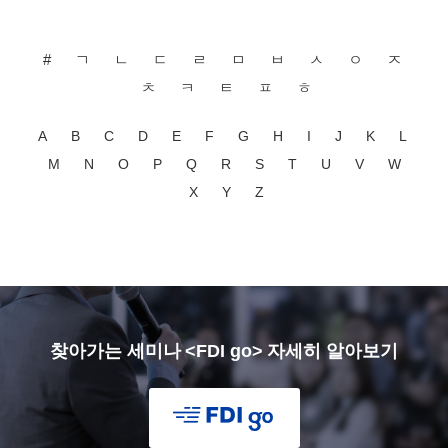
#
ㄱ
ㄴ
ㄷ
ㄹ
ㅁ
ㅂ
ㅅ
ㅇ
ㅈ
ㅊ
ㅋ
ㅌ
ㅍ
ㅎ
A
B
C
D
E
F
G
H
I
J
K
L
M
N
O
P
Q
R
S
T
U
V
W
X
Y
Z
찾아가는 세미나 <FDI go> 자세히 알아보기