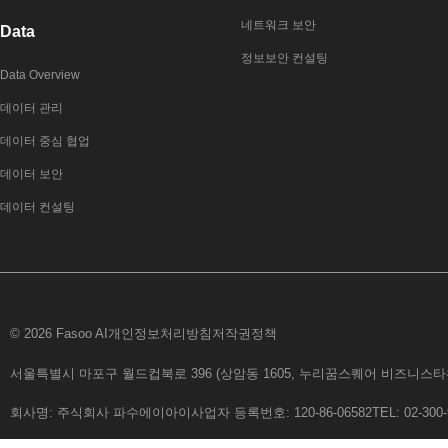
네트워크 보안
Data
정보보안 컨설팅
Data Overview
데이터 관리
데이터 중심 협업
데이터 보안
데이터 컨설팅
© 2026 Fasoo AI
개인정보처리방침
저작권정책
서울특별시 마포구 월드컵북로 396 (상암동 1605, 누리꿈스퀘어 비즈니스타워 6
회사명: 주식회사 파수에이아이
사업자 등록번호: 120-86-06582
TEL: 02-300