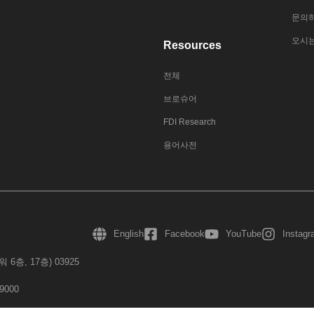
문의
오시
Resources
전체
브로슈어
FDI Research
용어사전
English
Facebook
YouTube
Instag
층, 17층) 03925
-9000