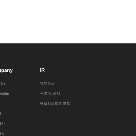
pany
IR
 Us
재무정보
rship
공고 및 공시
애널리스트 리포트
사
너사
채용