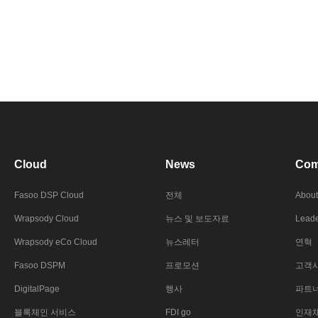
Cloud
News
Com
Fasoo DSP Cloud
전체
About
Wrapsody Cloud
뉴스 및 보도자료
Leade
Wrapsody eCo Cloud
뉴스레터
연혁
Fasoo DSPM
프로모션
고객
DigitalPage
행사
파트
블록체인 서비스
FDI go
인재