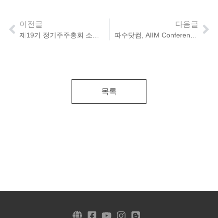
이전글
다음글
제19기 정기주주총회 소집 공고
파수닷컴, AIIM Conference 2019 참가
목록