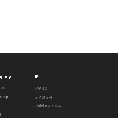
pany
IR
 Us
재무정보
rship
공고 및 공시
애널리스트 리포트
사