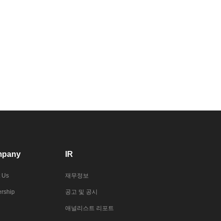
pany
IR
 Us
재무정보
rship
공고 및 공시
애널리스트 리포트