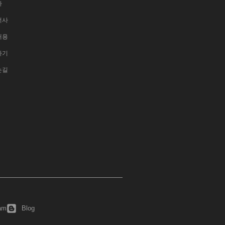
사
너사
채용
하기
는길
ram
Blog