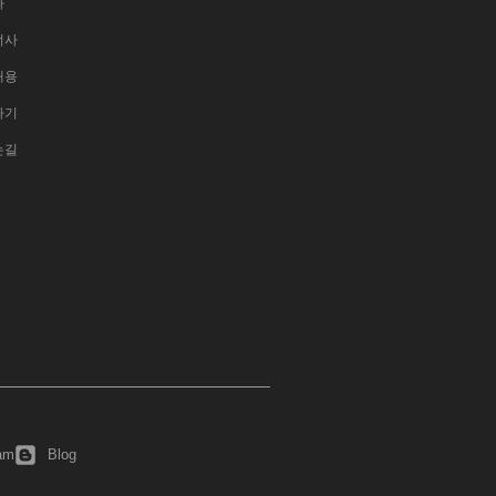
사
너사
채용
하기
는길
ram
Blog