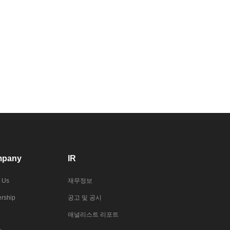
pany
IR
 Us
재무정보
rship
공고 및 공시
애널리스트 리포트