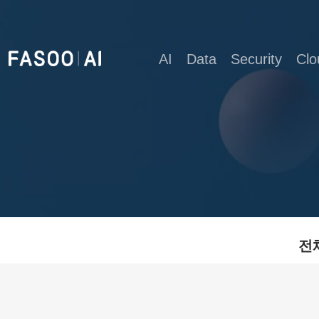
AI
Data
Security
Clo
전