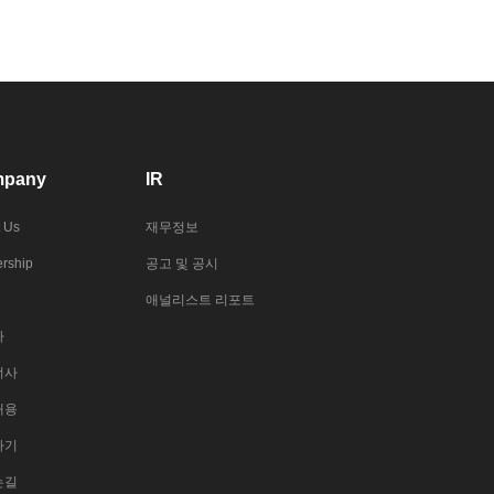
pany
IR
 Us
재무정보
rship
공고 및 공시
애널리스트 리포트
사
너사
채용
하기
는길