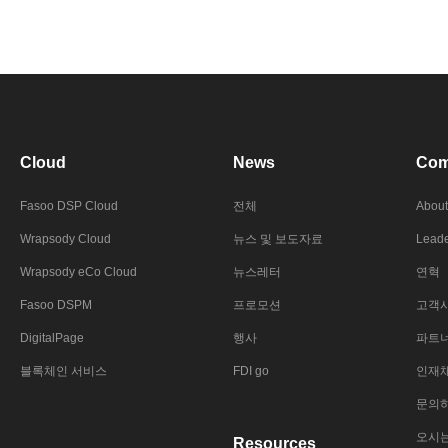
Cloud
News
Com
Fasoo DSP Cloud
전체
About
Wrapsody Cloud
뉴스 및 보도자료
Leade
Wrapsody eCo Cloud
뉴스레터
연혁
Fasoo DSPM
프로모션
고객
DigitalPage
행사
파트
블록체인 서비스
FDI go
인재
문의
오시
Resources