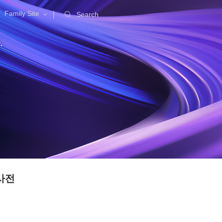
Family Site
Search
.
사전