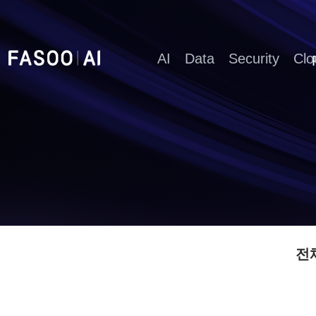
AI
Data
Security
Clo
전