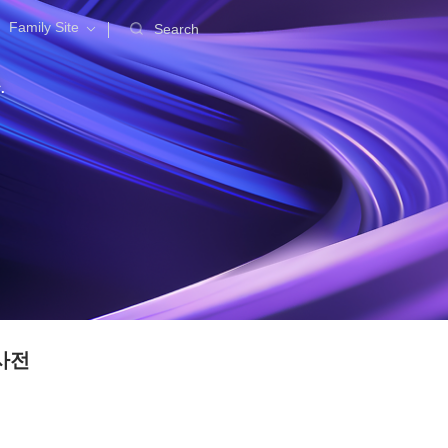
Family Site
Search
.
사전