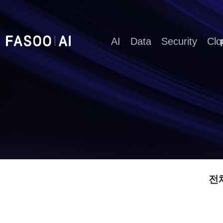
AI
Data
Security
Clo
전