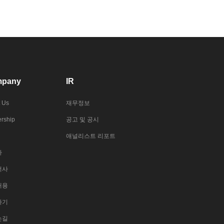
pany
IR
 Us
재무정보
rship
공고 및 공시
애널리스트 리포트
사
너사
채용
하기
는길