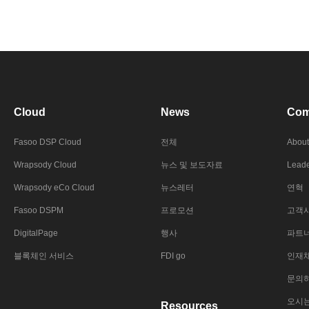
Cloud
News
Com
Fasoo DSP Cloud
전체
About
Wrapsody Cloud
뉴스 및 보도자료
Leade
Wrapsody eCo Cloud
뉴스레터
연혁
Fasoo DSPM
프로모션
고객
DigitalPage
행사
파트
블록체인 서비스
FDI go
인재
문의
오시
Resources