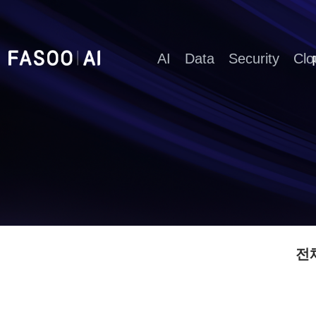
AI
Data
Security
Clo
전