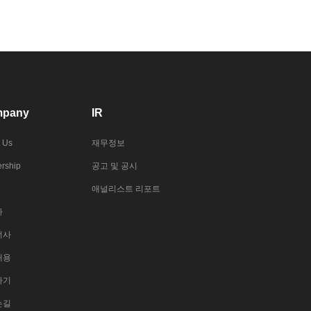
pany
IR
 Us
재무정보
rship
공고 및 공시
애널리스트 리포트
사
너사
채용
하기
는길