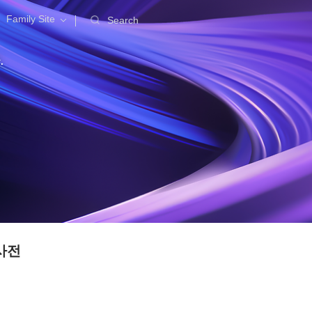
Family Site
Search
.
사전