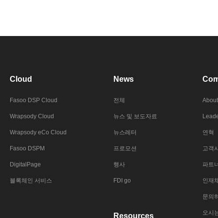
Cloud
News
Com
Fasoo DSP Cloud
전체
About
Wrapsody Cloud
뉴스 및 보도자료
Leade
Wrapsody eCo Cloud
뉴스레터
연혁
Fasoo DSPM
프로모션
고객
DigitalPage
행사
파트
블록체인 서비스
FDI go
인재
문의
오시
Resources