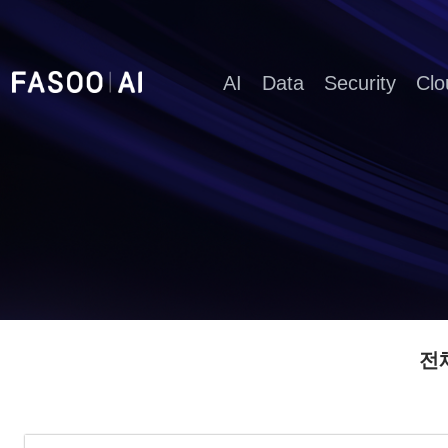
AI
Data
Security
Clo
전