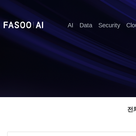
AI
Data
Security
Clo
전