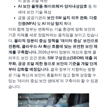
시 공공 조달 제한
AI 보안 플랫폼·화이트해커·양자내성암호
등 차
세대 보안 기술 육성
금융·공공기관의
보안 SW 설치 의무 완화
,
다중
인증(MFA)
및
AI 이상 탐지
확대
이와 함께 정부는 변화하는 기술 환경에 맞춰 보안의
기준 자체를 새로 정립하려는 움직임을 보이고 있습니
다.
물리적 망분리 중심 정책을 ‘데이터 중심’ 보안으로
전환
해, 클라우드·AI 확산 흐름에 맞는 유연한 보안 체
계를 구축합니다.
2026년부터 망분리 개선과 함께 클
라우드 보안 요건 완화,
SW 구성요소(SBOM) 제출 의
무화
, 공공 조달 제한 등으로 보안의 기준을 개발 단계
부터 강화할 예정입니다.
결국 정부가 지향하는 방향
은 기술 혁신과 보안이 충돌하지 않고 함께 성장할 수
있는 ‘데이터 중심 보안 생태계’의 구축이라 할 수 있겠
습니다.