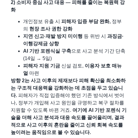
2) 소비자 중심 사고 대응 — 피해를 줄이는 복원력 강
화
개인정보 유출 시
피해자 입증 부담 완화,
정부
의
현장 조사 권한 강화
지연 신고·재발 방지 미이행
등 위반 시
과징금·
이행강제금 상향
AI 기반 포렌식실 구축
으로 사고 분석 기간 단축
(14일 → 5일)
피해자 지원 기금
신설 검토,
이용자 보호 매뉴
얼
마련
방향 2는 사고 이후의 제재보다
피해 확산을 최소화하
는 구조적 대응력을 강화하는 데 초점
을 두고 있습니
다.
피해자가 직접 입증해야 했던 기존 방식에서 벗어
나, 정부가 개입해 사고 원인을 규명하고 복구 절차를
지원할 수 있도록 바뀐 거죠.
여기에 AI 기반 포렌식 기
술을 더해 사고 분석과 대응 속도를 끌어올리며, 결과
적으로 사고 이후의 혼란을 줄이고 신뢰 회복 속도를
높이려는 움직임으로 볼 수 있습니다.