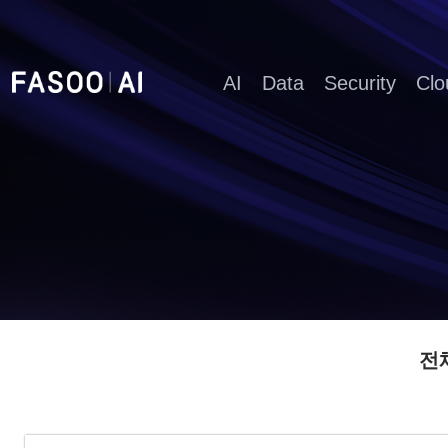
AI
Data
Security
Clo
전