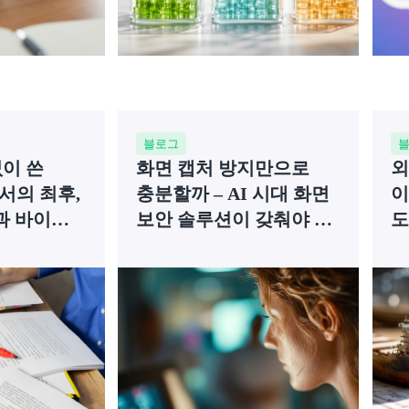
블로그
없이 쓴
화면 캡처 방지만으로
외
보고서의 최후,
충분할까 – AI 시대 화면
이
과 바이브
보안 솔루션이 갖춰야 할
도
조건