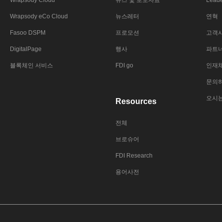
Wrapsody Cloud
뉴스 및 보도자료
Leade
Wrapsody eCo Cloud
뉴스레터
연혁
Fasoo DSPM
프로모션
고객
DigitalPage
행사
파트
블록체인 서비스
FDI go
인재
문의
오시
Resources
전체
브로슈어
FDI Research
용어사전