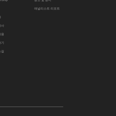
rship
공고 및 공시
애널리스트 리포트
사
너사
채용
하기
는길