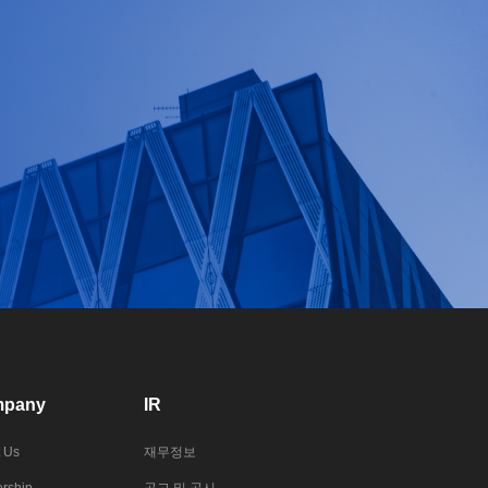
pany
IR
 Us
재무정보