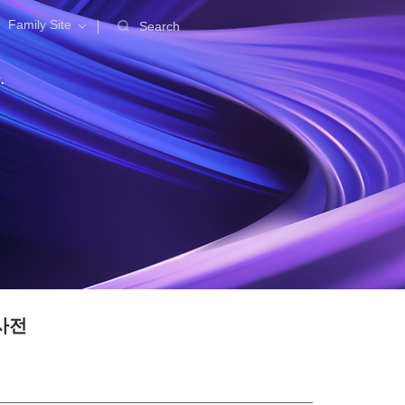
Family Site
Search
.
사전