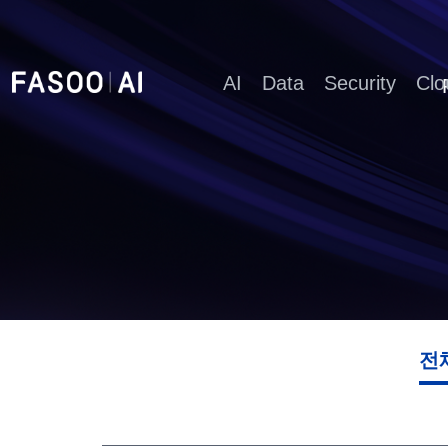
AI
Data
Security
Clo
전