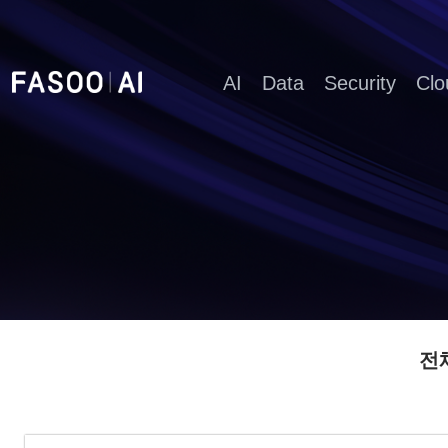
AI
Data
Security
Clo
전